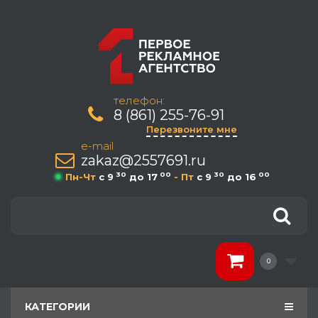
телефон:
8 (861) 255-76-91
Перезвоните мне
e-mail
zakaz@2557691.ru
30
00
30
00
Пн-Чт
c 9
до 17
- Пт
c 9
до 16
0
КАТЕГОРИИ