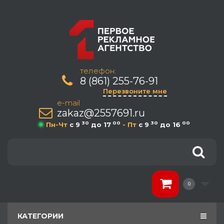
телефон:
8 (861) 255-76-91
Перезвоните мне
e-mail
zakaz@2557691.ru
30
00
30
00
Пн-Чт
c 9
до 17
- Пт
c 9
до 16
0
КАТЕГОРИИ