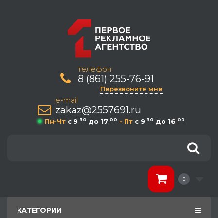
телефон:
8 (861) 255-76-91
Перезвоните мне
e-mail
zakaz@2557691.ru
30
00
30
00
Пн-Чт
c 9
до 17
- Пт
c 9
до 16
0
КАТЕГОРИИ