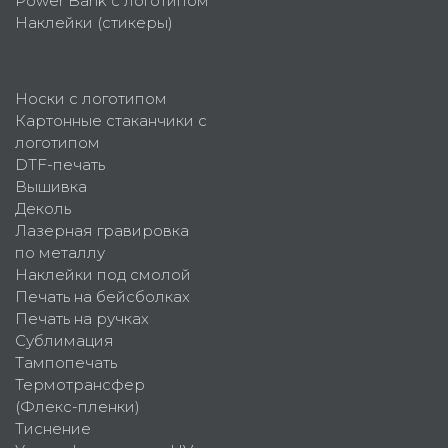
Power Bank с логотипом
Наклейки (стикеры)
Носки с логотипом
Картонные стаканчики с
логотипом
DTF-печать
Вышивка
Деколь
Лазерная гравировка
по металлу
Наклейки под смолой
Печать на бейсболках
Печать на ручках
Сублимация
Тампопечать
Термотрансфер
(Флекс-пленки)
Тиснение