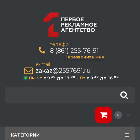
телефон:
8 (861) 255-76-91
Перезвоните мне
e-mail
zakaz@2557691.ru
30
00
30
00
Пн-Чт
c 9
до 17
- Пт
c 9
до 16
0
КАТЕГОРИИ