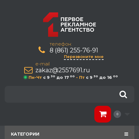
телефон:
8 (861) 255-76-91
Перезвоните мне
e-mail
zakaz@2557691.ru
30
00
30
00
Пн-Чт
c 9
до 17
- Пт
c 9
до 16
0
КАТЕГОРИИ