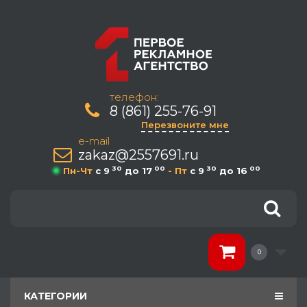
телефон:
8 (861) 255-76-91
Перезвоните мне
e-mail
zakaz@2557691.ru
30
00
30
00
Пн-Чт
c 9
до 17
- Пт
c 9
до 16
0
КАТЕГОРИИ