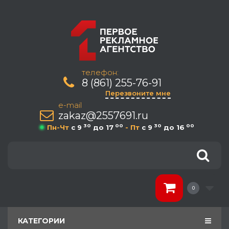
телефон:
8 (861) 255-76-91
Перезвоните мне
e-mail
zakaz@2557691.ru
30
00
30
00
Пн-Чт
c 9
до 17
- Пт
c 9
до 16
0
КАТЕГОРИИ