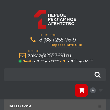
телефон:
8 (861) 255-76-91
Перезвоните мне
e-mail
zakaz@2557691.ru
30
00
30
00
Пн-Чт
c 9
до 17
- Пт
c 9
до 16
0
КАТЕГОРИИ