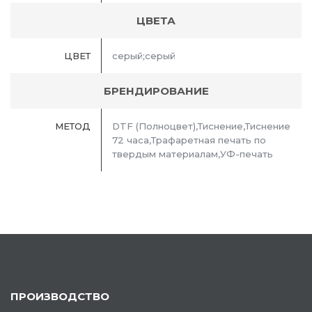
ЦВЕТА
ЦВЕТ
серый;серый
БРЕНДИРОВАНИЕ
МЕТОД
DTF (Полноцвет),Тиснение,Тиснение
72 часа,Трафаретная печать по
твердым материалам,УФ-печать
ПРОИЗВОДСТВО