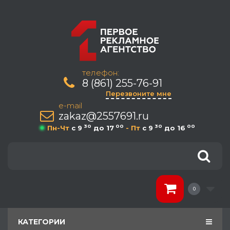
телефон:
8 (861) 255-76-91
Перезвоните мне
e-mail
zakaz@2557691.ru
30
00
30
00
Пн-Чт
c 9
до 17
- Пт
c 9
до 16
0
КАТЕГОРИИ