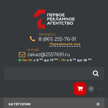
телефон:
8 (861) 255-76-91
Перезвоните мне
e-mail
zakaz@2557691.ru
30
00
30
00
Пн-Чт
c 9
до 17
- Пт
c 9
до 16
0
КАТЕГОРИИ