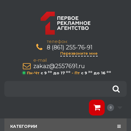
телефон:
8 (861) 255-76-91
Перезвоните мне
e-mail
zakaz@2557691.ru
30
00
30
00
Пн-Чт
c 9
до 17
- Пт
c 9
до 16
0
КАТЕГОРИИ