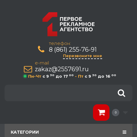
телефон:
8 (861) 255-76-91
Перезвоните мне
e-mail
zakaz@2557691.ru
30
00
30
00
Пн-Чт
c 9
до 17
- Пт
c 9
до 16
0
КАТЕГОРИИ