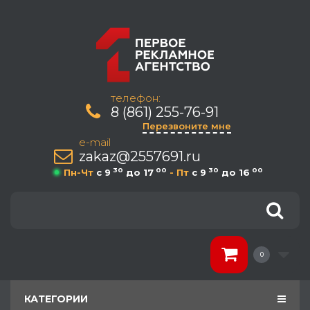
телефон:
8 (861) 255-76-91
Перезвоните мне
e-mail
zakaz@2557691.ru
30
00
30
00
Пн-Чт
c 9
до 17
- Пт
c 9
до 16
0
КАТЕГОРИИ