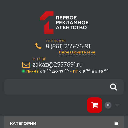
телефон:
8 (861) 255-76-91
Перезвоните мне
e-mail
zakaz@2557691.ru
30
00
30
00
Пн-Чт
c 9
до 17
- Пт
c 9
до 16
0
КАТЕГОРИИ