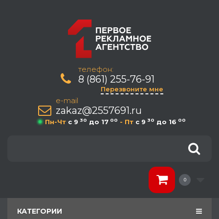
телефон:
8 (861) 255-76-91
Перезвоните мне
e-mail
zakaz@2557691.ru
30
00
30
00
Пн-Чт
c 9
до 17
- Пт
c 9
до 16
0
КАТЕГОРИИ