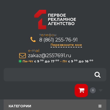
телефон:
8 (861) 255-76-91
Перезвоните мне
e-mail
zakaz@2557691.ru
30
00
30
00
Пн-Чт
c 9
до 17
- Пт
c 9
до 16
0
КАТЕГОРИИ