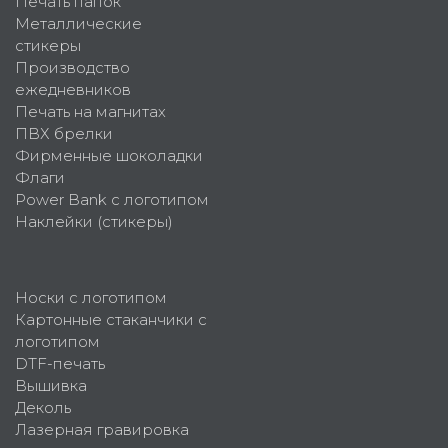
Печать папок
Металлические
стикеры
Производство
ежедневников
Печать на магнитах
ПВХ брелки
Фирменные шоколадки
Флаги
Power Bank с логотипом
Наклейки (стикеры)
Носки с логотипом
Картонные стаканчики с
логотипом
DTF-печать
Вышивка
Деколь
Лазерная гравировка