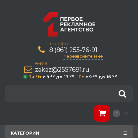
телефон:
8 (861) 255-76-91
Перезвоните мне
e-mail
zakaz@2557691.ru
30
00
30
00
Пн-Чт
c 9
до 17
- Пт
c 9
до 16
0
КАТЕГОРИИ