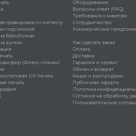
чать
Оборудование
ка
Вопросы-ответ (FAQ)
Требования к макетам
ая гравировка по металлу
Сотрудничество
ки под смолой
Коммерческие предложе
 на бейсболках
на ручках
Как сделать заказ
ация
Оплата
ечать
Доставка
рансфер (Флекс-пленки)
Гарантия и сервис
ие
Обмен и возврат
фиолетовая UV-печать
Акции и распродажи
ая печать
Публичная оферта
графия
Политика конфиденциаль
ы
Согласие на обработку да
Пользовательское согла