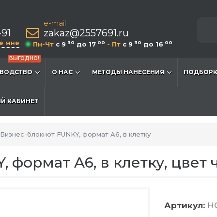
e-mail
-91
zakaz@2557691.ru
е мне
30
00
30
00
Пн-Чт
c 9
до 17
- Пт
c 9
до 16
ВЫГОДНО!
ВОДСТВО
О НАС
МЕТОДЫ НАНЕСЕНИЯ
ПОДБОРК
Й КАБИНЕТ
Бизнес-блокнот FUNKY, формат A6, в клетку
 формат A6, в клетку, цвет
Артикул:
HG