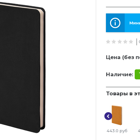
Мини
Цена (без п
Наличие:
Товары в э
443.0
руб