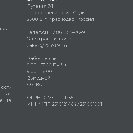
Путевая 7/1
(пересечение с ул. Седина)
350015
, г.
Краснодар, Россия
ния
Телефон:
+7 861 255–76–91
,
Электронная почта:
zakaz@2557691.ru
Рабочие дни:
9:00 - 17:00 Пн-Чт
9:00 - 16:00 Пт
Выходной:
Сб.-Вс.
ности
нных
ОГРН 1072310001235
шение
ИНН/КПП 2310121464 / 231001001