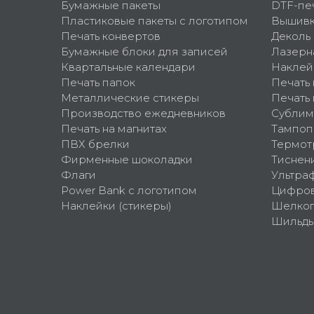
Бумажные пакеты
DTF-пе
Пластиковые пакеты с логотипом
Вышив
Печать конвертов
Деколь
Бумажные блоки для записей
Лазерн
Квартальные календари
Наклей
Печать папок
Печать
Металлические стикеры
Печать 
Производство ежедневников
Сублим
Печать на магнитах
Тампоп
ПВХ брелки
Термот
Фирменные шоколадки
Тиснен
Флаги
Ультра
Power Bank с логотипом
Цифров
Наклейки (стикеры)
Шелко
Шильд