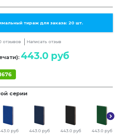
мальный тираж для заказа: 20 шт.
0 отзывов
Написать отзыв
443.0
руб
ечати):
1676
той серии
443.0
руб
443.0
руб
443.0
руб
443.0
руб
443.0
р