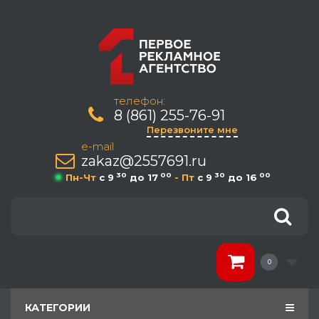
телефон:
8 (861) 255-76-91
Перезвоните мне
e-mail
zakaz@2557691.ru
30
00
30
00
Пн-Чт
c 9
до 17
- Пт
c 9
до 16
0
КАТЕГОРИИ