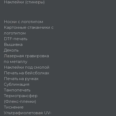
Наклейки (стикеры)
Носки с логотипом
Картонные стаканчики с
логотипом
DTF-печать
Вышивка
Деколь
Лазерная гравировка
по металлу
Наклейки под смолой
Печать на бейсболках
Печать на ручках
Сублимация
Тампопечать
Термотрансфер
(Флекс-пленки)
Тиснение
Ультрафиолетовая UV-