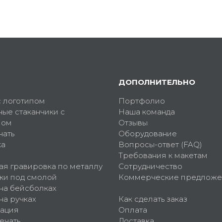
ДОПОЛНИТЕЛЬНО
с логотипом
Портфолио
ные стаканчики с
Наша команда
пом
Отзывы
чать
Оборудование
ка
Вопросы-ответ (FAQ)
Требования к макетам
ая гравировка по металлу
Сотрудничество
ки под смолой
Коммерческие предложе
 на бейсболках
на ручках
Как сделать заказ
ация
Оплата
ечать
Доставка