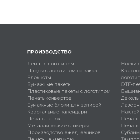
ПРОИЗВОДСТВО
Ленты с логотипом
Носки 
Пледы с логотипом на заказ
Картон
Блокноты
логоти
Бумажные пакеты
DTF-пе
Пластиковые пакеты с логотипом
Вышив
Печать конвертов
Деколь
Бумажные блоки для записей
Лазерн
Квартальные календари
Наклей
Печать папок
Печать
Металлические стикеры
Печать 
Производство ежедневников
Сублим
Печать на магнитах
Тампоп