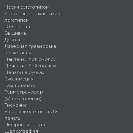
Носки с логотипом
Картонные стаканчики с
логотипом
DTF-печать
Вышивка
Деколь
Лазерная гравировка
по металлу
Наклейки под смолой
Печать на бейсболках
Печать на ручках
Сублимация
Тампопечать
Термотрансфер
(Флекс-пленки)
Тиснение
Ультрафиолетовая UV-
печать
Цифровая печать
Шелкография