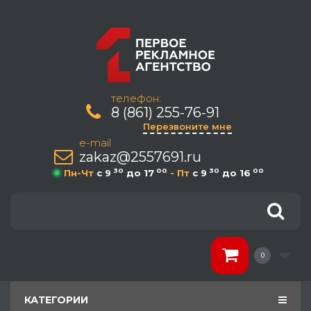
телефон:
8 (861) 255-76-91
Перезвоните мне
e-mail
zakaz@2557691.ru
30
00
30
00
Пн-Чт
c 9
до 17
- Пт
c 9
до 16
0
КАТЕГОРИИ