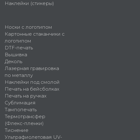
Наклейки (стикеры)
Носки с логотипом
Картонные стаканчики с
логотипом
DTF-печать
Вышивка
Деколь
Лазерная гравировка
по металлу
Наклейки под смолой
Печать на бейсболках
Печать на ручках
Сублимация
Тампопечать
Термотрансфер
(Флекс-пленки)
Тиснение
Ультрафиолетовая UV-