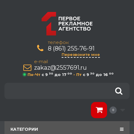
телефон:
8 (861) 255-76-91
Перезвоните мне
e-mail
zakaz@2557691.ru
30
00
30
00
Пн-Чт
c 9
до 17
- Пт
c 9
до 16
0
КАТЕГОРИИ