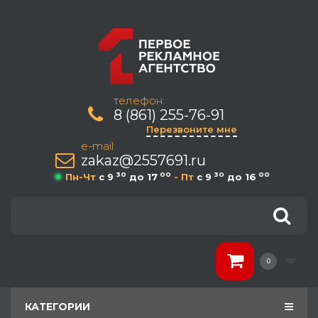
телефон:
8 (861) 255-76-91
Перезвоните мне
e-mail
zakaz@2557691.ru
30
00
30
00
Пн-Чт
c 9
до 17
- Пт
c 9
до 16
0
КАТЕГОРИИ