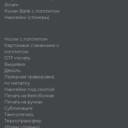
Флаги
Power Bank с логотипом
Наклейки (стикеры)
Носки с логотипом
Картонные стаканчики с
логотипом
DTF-печать
Вышивка
Деколь
Лазерная гравировка
по металлу
Наклейки под смолой
Печать на бейсболках
Печать на ручках
Сублимация
Тампопечать
Термотрансфер
(Флекс-пленки)