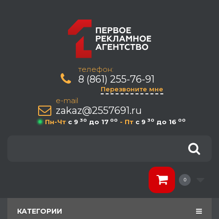
телефон:
8 (861) 255-76-91
Перезвоните мне
e-mail
zakaz@2557691.ru
30
00
30
00
Пн-Чт
c 9
до 17
- Пт
c 9
до 16
0
КАТЕГОРИИ