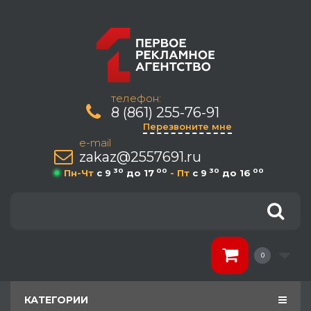
телефон:
8 (861) 255-76-91
Перезвоните мне
e-mail
zakaz@2557691.ru
30
00
30
00
Пн-Чт
c 9
до 17
- Пт
c 9
до 16
0
КАТЕГОРИИ