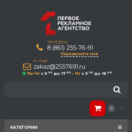
телефон:
8 (861) 255-76-91
Перезвоните мне
e-mail
zakaz@2557691.ru
30
00
30
00
Пн-Чт
c 9
до 17
- Пт
c 9
до 16
0
КАТЕГОРИИ