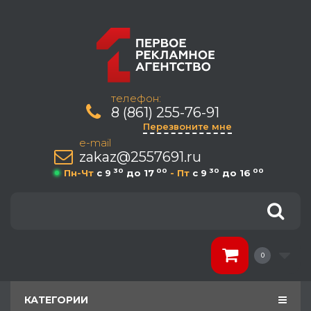
телефон:
8 (861) 255-76-91
Перезвоните мне
e-mail
zakaz@2557691.ru
30
00
30
00
Пн-Чт
c 9
до 17
- Пт
c 9
до 16
0
КАТЕГОРИИ