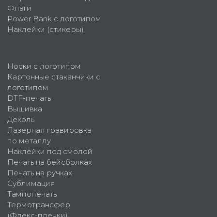
Флаги
Power Bank с логотипом
Наклейки (стикеры)
Носки с логотипом
Картонные стаканчики с
логотипом
DTF-печать
Вышивка
Деколь
Лазерная гравировка
по металлу
Наклейки под смолой
Печать на бейсболках
Печать на ручках
Сублимация
Тампопечать
Термотрансфер
(Флекс-пленки)