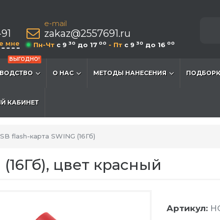
e-mail
-91
zakaz@2557691.ru
е мне
30
00
30
00
Пн-Чт
c 9
до 17
- Пт
c 9
до 16
ВЫГОДНО!
ВОДСТВО
О НАС
МЕТОДЫ НАНЕСЕНИЯ
ПОДБОРК
Й КАБИНЕТ
SB flash-карта SWING (16Гб)
 (16Гб), цвет красный
Артикул:
HG