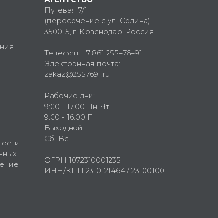
Путевая 7/1
(пересечение с ул. Седина)
350015
, г.
Краснодар, Россия
ния
Телефон:
+7 861 255–76–91
,
Электронная почта:
zakaz@2557691.ru
Рабочие дни:
9:00 - 17:00 Пн-Чт
9:00 - 16:00 Пт
Выходной:
Сб.-Вс.
ности
нных
ОГРН 1072310001235
шение
ИНН/КПП 2310121464 / 231001001