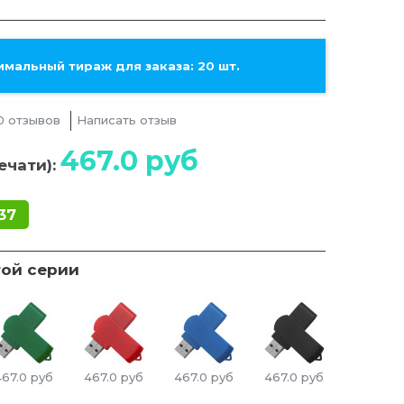
мальный тираж для заказа: 20 шт.
0 отзывов
Написать отзыв
467.0
руб
ечати):
37
той серии
467.0
руб
467.0
руб
467.0
руб
467.0
руб