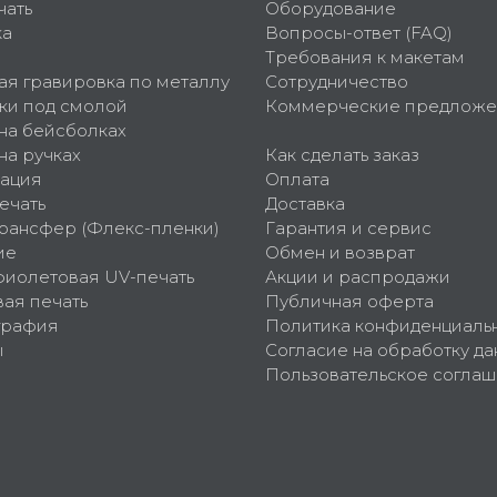
чать
Оборудование
ка
Вопросы-ответ (FAQ)
Требования к макетам
ая гравировка по металлу
Сотрудничество
ки под смолой
Коммерческие предложе
 на бейсболках
на ручках
Как сделать заказ
ация
Оплата
ечать
Доставка
рансфер (Флекс-пленки)
Гарантия и сервис
ие
Обмен и возврат
фиолетовая UV-печать
Акции и распродажи
ая печать
Публичная оферта
графия
Политика конфиденциаль
ы
Согласие на обработку да
Пользовательское согла