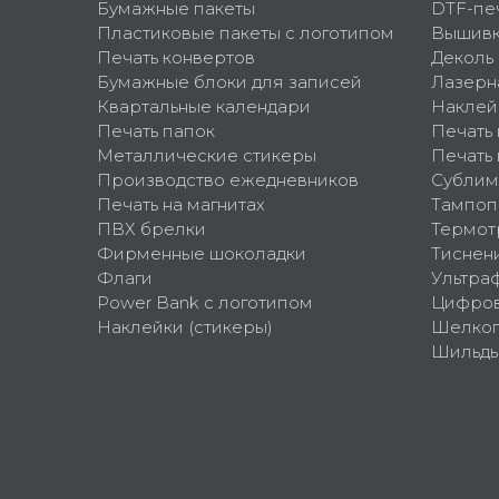
Бумажные пакеты
DTF-пе
Пластиковые пакеты с логотипом
Вышив
Печать конвертов
Деколь
Бумажные блоки для записей
Лазерн
Квартальные календари
Наклей
Печать папок
Печать
Металлические стикеры
Печать 
Производство ежедневников
Сублим
Печать на магнитах
Тампоп
ПВХ брелки
Термот
Фирменные шоколадки
Тиснен
Флаги
Ультра
Power Bank с логотипом
Цифров
Наклейки (стикеры)
Шелко
Шильд