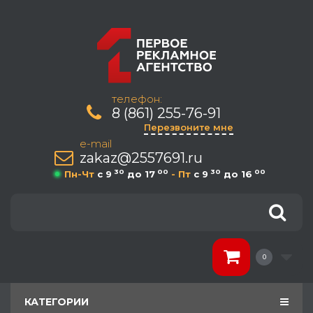
телефон:
8 (861) 255-76-91
Перезвоните мне
e-mail
zakaz@2557691.ru
30
00
30
00
Пн-Чт
c 9
до 17
- Пт
c 9
до 16
0
КАТЕГОРИИ