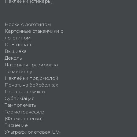
Наклейки (стикеры)
Носки с логотипом
Картонные стаканчики с
логотипом
DTF-печать
Вышивка
Деколь
Лазерная гравировка
по металлу
Наклейки под смолой
Печать на бейсболках
Печать на ручках
Сублимация
Тампопечать
Термотрансфер
(Флекс-пленки)
Тиснение
Ультрафиолетовая UV-