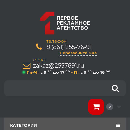
телефон:
8 (861) 255-76-91
Перезвоните мне
e-mail
zakaz@2557691.ru
30
00
30
00
Пн-Чт
c 9
до 17
- Пт
c 9
до 16
0
КАТЕГОРИИ