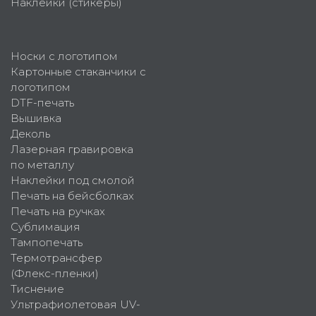
Наклейки (стикеры)
Носки с логотипом
Картонные стаканчики с
логотипом
DTF-печать
Вышивка
Деколь
Лазерная гравировка
по металлу
Наклейки под смолой
Печать на бейсболках
Печать на ручках
Сублимация
Тампопечать
Термотрансфер
(Флекс-пленки)
Тиснение
Ультрафиолетовая UV-