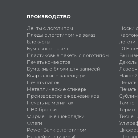
ПРОИЗВОДСТВО
Ленты с логотипом
Носки 
Пледы с логотипом на заказ
Картон
Блокноты
логоти
Бумажные пакеты
DTF-пе
Пластиковые пакеты с логотипом
Вышив
Печать конвертов
Деколь
Бумажные блоки для записей
Лазерн
Квартальные календари
Наклей
Печать папок
Печать
Металлические стикеры
Печать 
Производство ежедневников
Сублим
Печать на магнитах
Тампоп
ПВХ брелки
Термот
Фирменные шоколадки
Тиснен
Флаги
Ультра
Power Bank с логотипом
Цифров
Наклейки (стикеры)
Шелко