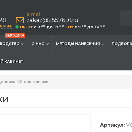
e-mail
-91
zakaz@2557691.ru
е мне
30
00
30
00
Пн-Чт
c 9
до 17
- Пт
c 9
до 16
ВЫГОДНО!
ВОДСТВО
О НАС
МЕТОДЫ НАНЕСЕНИЯ
ПОДБОРК
Й КАБИНЕТ
епочка N2 для флешки
ки
Артикул:
VG