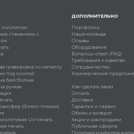
ДОПОЛНИТЕЛЬНО
с логотипом
Портфолио
ные стаканчики с
Наша команда
пом
Отзывы
чать
Оборудование
ка
Вопросы-ответ (FAQ)
Требования к макетам
ая гравировка по металлу
Сотрудничество
ки под смолой
Коммерческие предложе
 на бейсболках
на ручках
Как сделать заказ
ация
Оплата
ечать
Доставка
рансфер (Флекс-пленки)
Гарантия и сервис
ие
Обмен и возврат
фиолетовая UV-печать
Акции и распродажи
ая печать
Публичная оферта
графия
Политика конфиденциаль