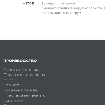
МЕТОД
Заливка полимерной
смолой,Металлостикер,Тампопечать,
печать,Шильд спектрум
ПРОИЗВОДСТВО
Ленты с логотипом
Пледы с логотипом на
заказ
Блокноты
Бумажные пакеты
Пластиковые пакеты с
логотипом