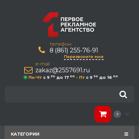
телефон:
8 (861) 255-76-91
Перезвоните мне
e-mail
zakaz@2557691.ru
30
00
30
00
Пн-Чт
c 9
до 17
- Пт
c 9
до 16
0
КАТЕГОРИИ