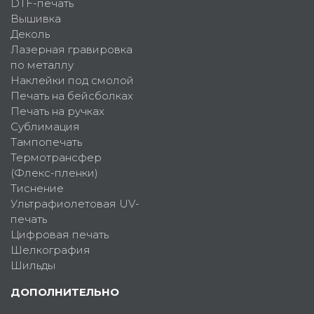
DTF-печать
Вышивка
Деколь
Лазерная гравировка
по металлу
Наклейки под смолой
Печать на бейсболках
Печать на ручках
Сублимация
Тампопечать
Термотрансфер
(Флекс-пленки)
Тиснение
Ультрафиолетовая UV-
печать
Цифровая печать
Шелкография
Шильды
ДОПОЛНИТЕЛЬНО