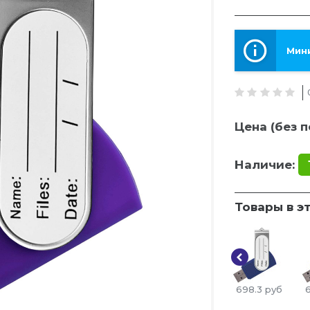
Мини
Цена (без п
Наличие:
Товары в э
698.3
руб