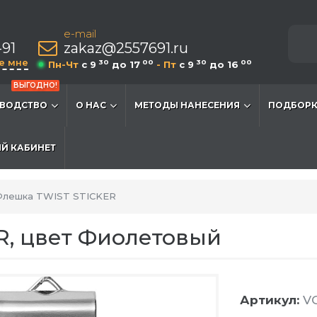
e-mail
-91
zakaz@2557691.ru
е мне
30
00
30
00
Пн-Чт
c 9
до 17
- Пт
c 9
до 16
ВЫГОДНО!
ВОДСТВО
О НАС
МЕТОДЫ НАНЕСЕНИЯ
ПОДБОРК
Й КАБИНЕТ
лешка TWIST STICKER
R, цвет Фиолетовый
Артикул:
VG