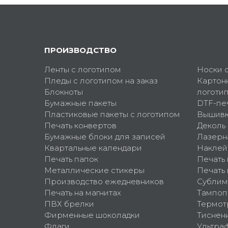
ПРОИЗВОДСТВО
Ленты с логотипом
Носки 
Пледы с логотипом на заказ
Картон
Блокноты
логоти
Бумажные пакеты
DTF-пе
Пластиковые пакеты с логотипом
Вышив
Печать конвертов
Деколь
Бумажные блоки для записей
Лазерн
Квартальные календари
Наклей
Печать папок
Печать
Металлические стикеры
Печать 
Производство ежедневников
Сублим
Печать на магнитах
Тампоп
ПВХ брелки
Термот
Фирменные шоколадки
Тиснен
Флаги
Ультра