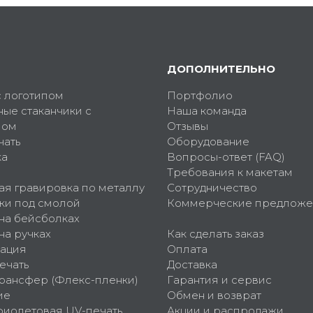
ДОПОЛНИТЕЛЬНО
с логотипом
Портфолио
ные стаканчики с
Наша команда
пом
Отзывы
чать
Оборудование
ка
Вопросы-ответ (FAQ)
Требования к макетам
ая гравировка по металлу
Сотрудничество
ки под смолой
Коммерческие предложе
 на бейсболках
на ручках
Как сделать заказ
ация
Оплата
ечать
Доставка
рансфер (Флекс-пленки)
Гарантия и сервис
ие
Обмен и возврат
фиолетовая UV-печать
Акции и распродажи