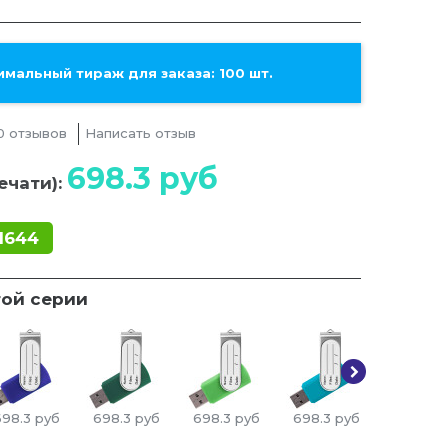
мальный тираж для заказа: 100 шт.
0 отзывов
Написать отзыв
698.3
руб
ечати):
1644
той серии
698.3
руб
698.3
руб
698.3
руб
698.3
руб
698.3
р