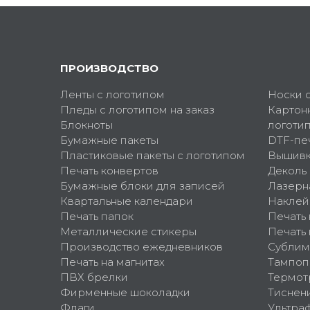
ПРОИЗВОДСТВО
Ленты с логотипом
Носки 
Пледы с логотипом на заказ
Картон
Блокноты
логоти
Бумажные пакеты
DTF-пе
Пластиковые пакеты с логотипом
Вышив
Печать конвертов
Деколь
Бумажные блоки для записей
Лазерн
Квартальные календари
Наклей
Печать папок
Печать
Металлические стикеры
Печать 
Производство ежедневников
Сублим
Печать на магнитах
Тампоп
ПВХ брелки
Термот
Фирменные шоколадки
Тиснен
Флаги
Ультра