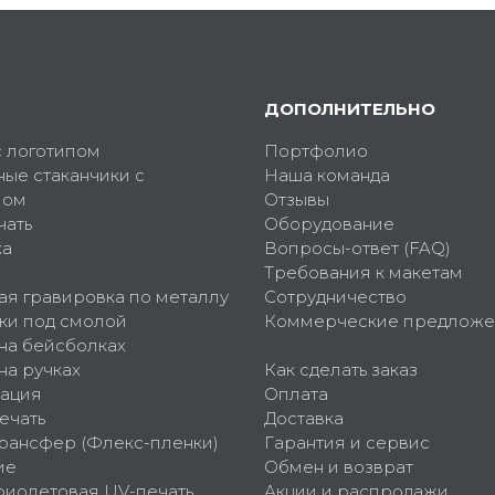
ДОПОЛНИТЕЛЬНО
с логотипом
Портфолио
ные стаканчики с
Наша команда
пом
Отзывы
чать
Оборудование
ка
Вопросы-ответ (FAQ)
Требования к макетам
ая гравировка по металлу
Сотрудничество
ки под смолой
Коммерческие предложе
 на бейсболках
на ручках
Как сделать заказ
ация
Оплата
ечать
Доставка
рансфер (Флекс-пленки)
Гарантия и сервис
ие
Обмен и возврат
фиолетовая UV-печать
Акции и распродажи