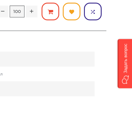
Задать вопрос
лл