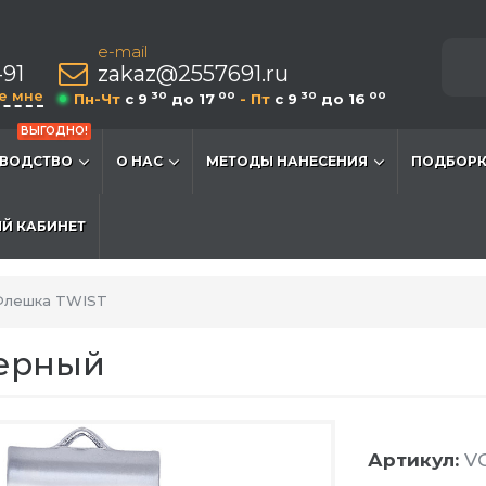
e-mail
-91
zakaz@2557691.ru
е мне
30
00
30
00
Пн-Чт
c 9
до 17
- Пт
c 9
до 16
ВЫГОДНО!
ВОДСТВО
О НАС
МЕТОДЫ НАНЕСЕНИЯ
ПОДБОРК
Й КАБИНЕТ
лешка TWIST
Черный
Артикул:
VG