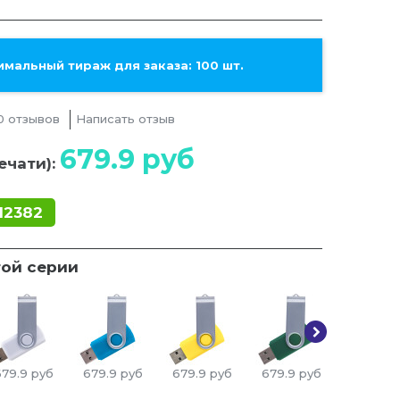
мальный тираж для заказа: 100 шт.
0 отзывов
Написать отзыв
679.9
руб
ечати):
12382
той серии
679.9
руб
679.9
руб
679.9
руб
679.9
руб
679.9
р