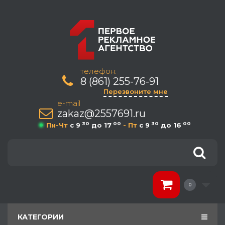
телефон:
8 (861) 255-76-91
Перезвоните мне
e-mail
zakaz@2557691.ru
30
00
30
00
Пн-Чт
c 9
до 17
- Пт
c 9
до 16
0
КАТЕГОРИИ