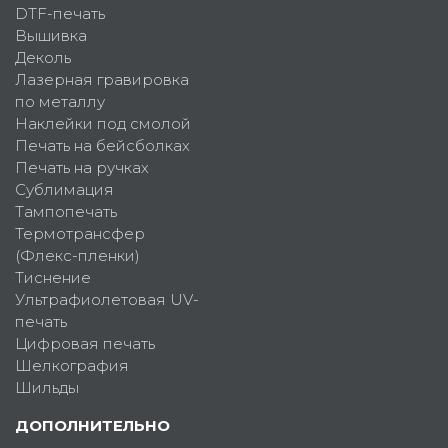
DTF-печать
Вышивка
Деколь
Лазерная гравировка
по металлу
Наклейки под смолой
Печать на бейсболках
Печать на ручках
Сублимация
Тампопечать
Термотрансфер
(Флекс-пленки)
Тиснение
Ультрафиолетовая UV-
печать
Цифровая печать
Шелкография
Шильды
ДОПОЛНИТЕЛЬНО