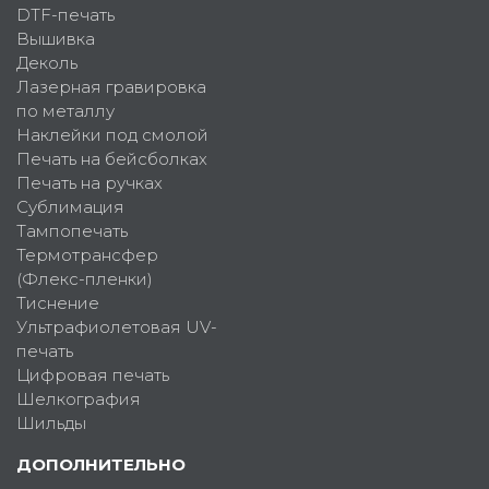
DTF-печать
Вышивка
Деколь
Лазерная гравировка
по металлу
Наклейки под смолой
Печать на бейсболках
Печать на ручках
Сублимация
Тампопечать
Термотрансфер
(Флекс-пленки)
Тиснение
Ультрафиолетовая UV-
печать
Цифровая печать
Шелкография
Шильды
ДОПОЛНИТЕЛЬНО