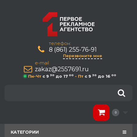
телефон:
8 (861) 255-76-91
Перезвоните мне
e-mail
zakaz@2557691.ru
30
00
30
00
Пн-Чт
c 9
до 17
- Пт
c 9
до 16
0
КАТЕГОРИИ