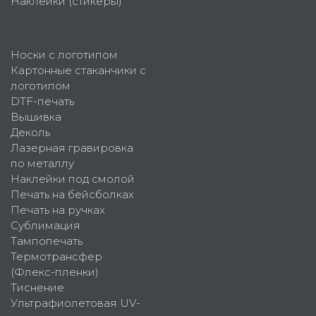
Наклейки (стикеры)
Носки с логотипом
Картонные стаканчики с
логотипом
DTF-печать
Вышивка
Деколь
Лазерная гравировка
по металлу
Наклейки под смолой
Печать на бейсболках
Печать на ручках
Сублимация
Тампопечать
Термотрансфер
(Флекс-пленки)
Тиснение
Ультрафиолетовая UV-