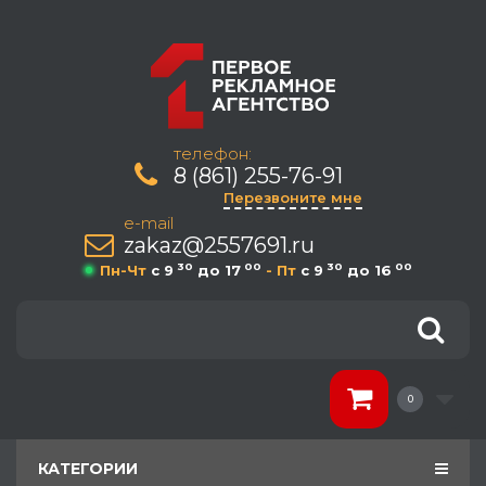
телефон:
8 (861) 255-76-91
Перезвоните мне
e-mail
zakaz@2557691.ru
30
00
30
00
Пн-Чт
c 9
до 17
- Пт
c 9
до 16
0
КАТЕГОРИИ