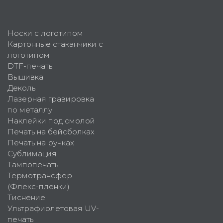
Носки с логотипом
Картонные стаканчики с
логотипом
DTF-печать
Вышивка
Деколь
Лазерная гравировка
по металлу
Наклейки под смолой
Печать на бейсболках
Печать на ручках
Сублимация
Тампопечать
Термотрансфер
(Флекс-пленки)
Тиснение
Ультрафиолетовая UV-
печать