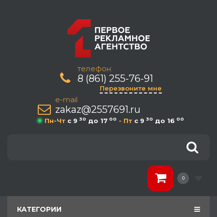
телефон:
8 (861) 255-76-91
Перезвоните мне
e-mail
zakaz@2557691.ru
30
00
30
00
Пн-Чт
c 9
до 17
- Пт
c 9
до 16
0
КАТЕГОРИИ