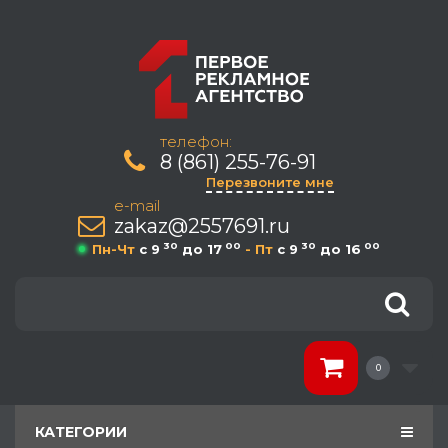
телефон:
8 (861) 255-76-91
Перезвоните мне
e-mail
zakaz@2557691.ru
30
00
30
00
Пн-Чт
c 9
до 17
- Пт
c 9
до 16
0
КАТЕГОРИИ