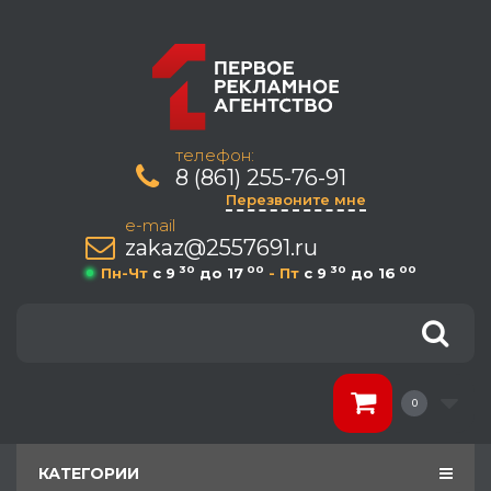
телефон:
8 (861) 255-76-91
Перезвоните мне
e-mail
zakaz@2557691.ru
30
00
30
00
Пн-Чт
c 9
до 17
- Пт
c 9
до 16
0
КАТЕГОРИИ