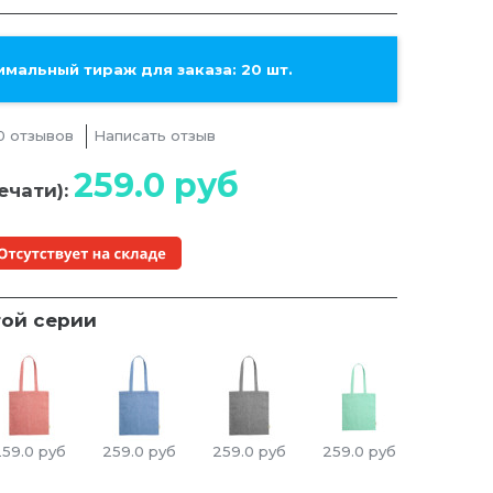
мальный тираж для заказа: 20 шт.
0 отзывов
Написать отзыв
259.0
руб
ечати):
той серии
259.0
руб
259.0
руб
259.0
руб
259.0
руб