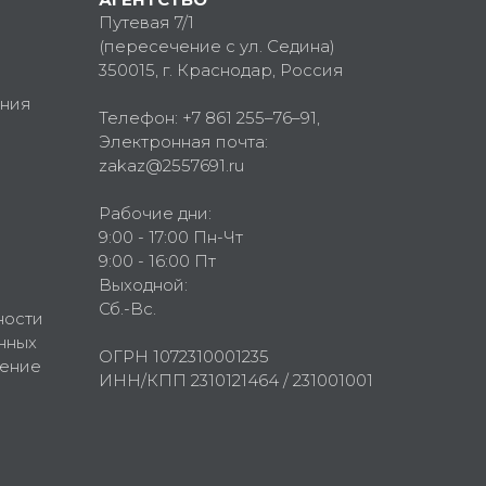
Путевая 7/1
(пересечение с ул. Седина)
350015
, г.
Краснодар, Россия
ния
Телефон:
+7 861 255–76–91
,
Электронная почта:
zakaz@2557691.ru
Рабочие дни:
9:00 - 17:00 Пн-Чт
9:00 - 16:00 Пт
Выходной:
Сб.-Вс.
ности
нных
ОГРН 1072310001235
шение
ИНН/КПП 2310121464 / 231001001