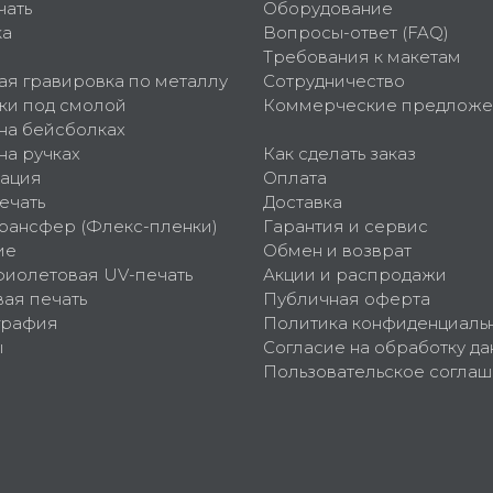
чать
Оборудование
ка
Вопросы-ответ (FAQ)
Требования к макетам
ая гравировка по металлу
Сотрудничество
ки под смолой
Коммерческие предложе
 на бейсболках
на ручках
Как сделать заказ
ация
Оплата
ечать
Доставка
рансфер (Флекс-пленки)
Гарантия и сервис
ие
Обмен и возврат
фиолетовая UV-печать
Акции и распродажи
ая печать
Публичная оферта
графия
Политика конфиденциаль
ы
Согласие на обработку да
Пользовательское согла