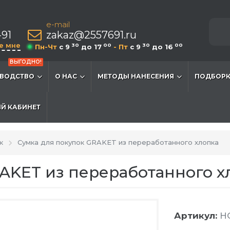
e-mail
-91
zakaz@2557691.ru
е мне
30
00
30
00
Пн-Чт
c 9
до 17
- Пт
c 9
до 16
ВЫГОДНО!
ВОДСТВО
О НАС
МЕТОДЫ НАНЕСЕНИЯ
ПОДБОРК
Й КАБИНЕТ
к
Сумка для покупок GRAKET из переработанного хлопка
AKET из переработанного х
Артикул:
HG