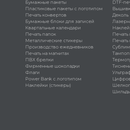
Бумажные пакеты
DTF-пе
Пластиковые пакеты с логотипом
Вышив
Печать конвертов
Деколь
Бумажные блоки для записей
Лазерн
Квартальные календари
Наклей
Печать папок
Печать
Металлические стикеры
Печать 
Производство ежедневников
Сублим
Печать на магнитах
Тампоп
ПВХ брелки
Термот
Фирменные шоколадки
Тиснен
Флаги
Ультра
Power Bank с логотипом
Цифров
Наклейки (стикеры)
Шелко
Шильд