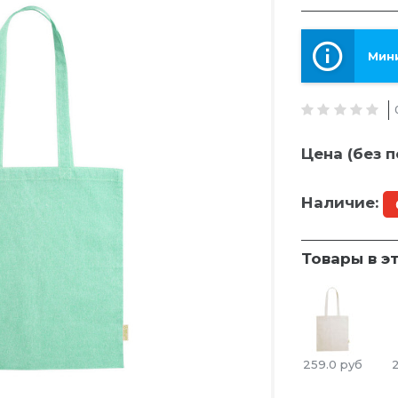
Мини
Цена (без п
Наличие:
Товары в э
259.0
руб