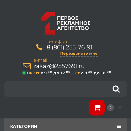
телефон:
8 (861) 255-76-91
Перезвоните мне
e-mail
zakaz@2557691.ru
30
00
30
00
Пн-Чт
c 9
до 17
- Пт
c 9
до 16
0
КАТЕГОРИИ