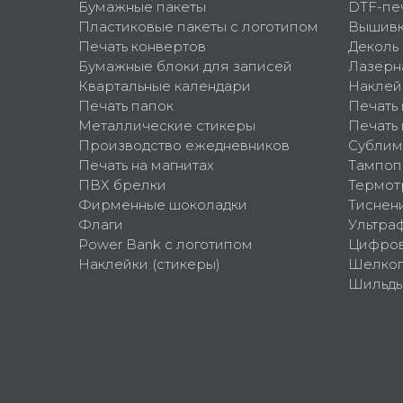
Бумажные пакеты
DTF-пе
Пластиковые пакеты с логотипом
Вышив
Печать конвертов
Деколь
Бумажные блоки для записей
Лазерн
Квартальные календари
Наклей
Печать папок
Печать
Металлические стикеры
Печать 
Производство ежедневников
Сублим
Печать на магнитах
Тампоп
ПВХ брелки
Термот
Фирменные шоколадки
Тиснен
Флаги
Ультра
Power Bank с логотипом
Цифров
Наклейки (стикеры)
Шелко
Шильд