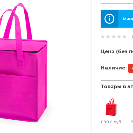
Мини
Цена (без п
Наличие:
Товары в э
899.0
руб
8