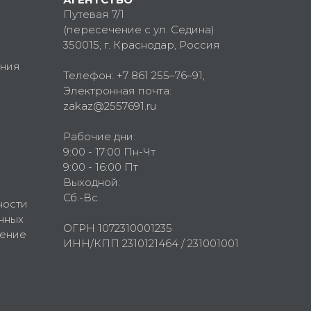
Путевая 7/1
(пересечение с ул. Седина)
350015
, г.
Краснодар, Россия
ния
Телефон:
+7 861 255–76–91
,
Электронная почта:
zakaz@2557691.ru
Рабочие дни:
9:00 - 17:00 Пн-Чт
9:00 - 16:00 Пт
Выходной:
Сб.-Вс.
ности
нных
ОГРН 1072310001235
шение
ИНН/КПП 2310121464 / 231001001