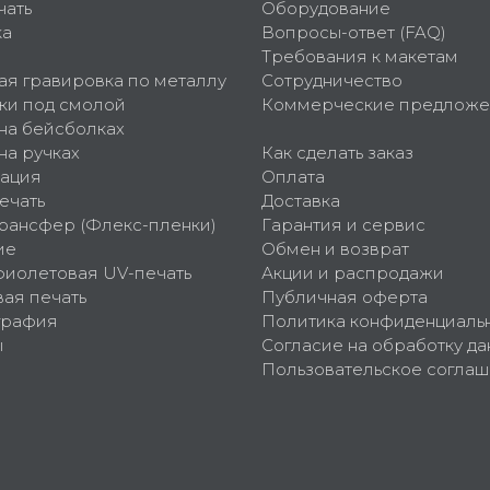
чать
Оборудование
ка
Вопросы-ответ (FAQ)
Требования к макетам
ая гравировка по металлу
Сотрудничество
ки под смолой
Коммерческие предложе
 на бейсболках
на ручках
Как сделать заказ
ация
Оплата
ечать
Доставка
рансфер (Флекс-пленки)
Гарантия и сервис
ие
Обмен и возврат
фиолетовая UV-печать
Акции и распродажи
ая печать
Публичная оферта
графия
Политика конфиденциаль
ы
Согласие на обработку да
Пользовательское согла