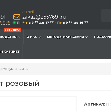
e-mail
-91
zakaz@2557691.ru
е мне
30
00
30
00
Пн-Чт
c 9
до 17
- Пт
c 9
до 16
ВЫГОДНО!
ВОДСТВО
О НАС
МЕТОДЫ НАНЕСЕНИЯ
ПОДБОРК
Й КАБИНЕТ
ермосумка LANS
т розовый
Артикул:
HG