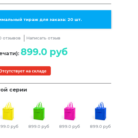
мальный тираж для заказа: 20 шт.
0 отзывов
Написать отзыв
899.0
руб
ечати):
той серии
99.0
руб
899.0
руб
899.0
руб
899.0
руб