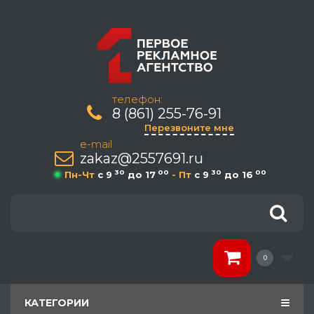
телефон:
8 (861) 255-76-91
Перезвоните мне
e-mail
zakaz@2557691.ru
30
00
30
00
Пн-Чт
c 9
до 17
- Пт
c 9
до 16
0
КАТЕГОРИИ