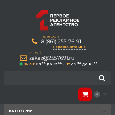
телефон:
8 (861) 255-76-91
Перезвоните мне
e-mail
zakaz@2557691.ru
30
00
30
00
Пн-Чт
c 9
до 17
- Пт
c 9
до 16
0
КАТЕГОРИИ