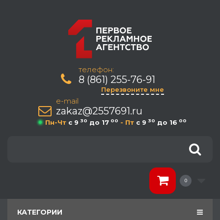
телефон:
8 (861) 255-76-91
Перезвоните мне
e-mail
zakaz@2557691.ru
30
00
30
00
Пн-Чт
c 9
до 17
- Пт
c 9
до 16
0
КАТЕГОРИИ