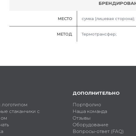
БРЕНДИРОВА
МЕСТО
сумка (лицевая сторона);
МЕТОД
Термотрансфер;
ДОПОЛНИТЕЛЬНО
с логотипом
Портфолио
ные стаканчики с
Наша команда
пом
Отзывы
чать
Оборудование
ка
Вопросы-ответ (FAQ)