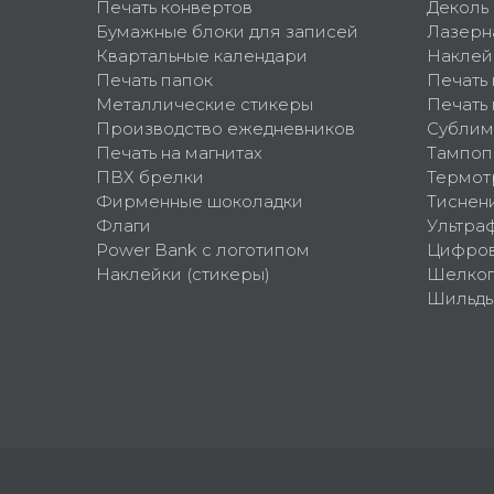
Печать конвертов
Деколь
Бумажные блоки для записей
Лазерн
Квартальные календари
Наклей
Печать папок
Печать
Металлические стикеры
Печать 
Производство ежедневников
Сублим
Печать на магнитах
Тампоп
ПВХ брелки
Термот
Фирменные шоколадки
Тиснен
Флаги
Ультра
Power Bank с логотипом
Цифров
Наклейки (стикеры)
Шелко
Шильд