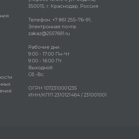
350015
, г.
Краснодар, Россия
ния
Телефон:
+7 861 255–76–91
,
Электронная почта:
zakaz@2557691.ru
Рабочие дни:
9:00 - 17:00 Пн-Чт
9:00 - 16:00 Пт
Выходной:
Сб.-Вс.
ности
нных
ОГРН 1072310001235
шение
ИНН/КПП 2310121464 / 231001001