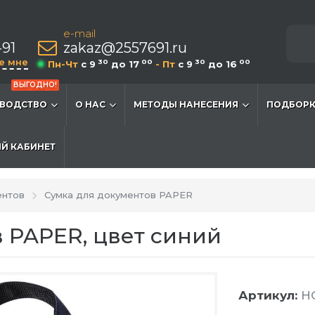
e-mail
-91
zakaz@2557691.ru
е мне
30
00
30
00
Пн-Чт
c 9
до 17
- Пт
c 9
до 16
ВЫГОДНО!
ВОДСТВО
О НАС
МЕТОДЫ НАНЕСЕНИЯ
ПОДБОРК
Й КАБИНЕТ
ентов
Сумка для документов PAPER
 PAPER, цвет синий
Артикул:
HG