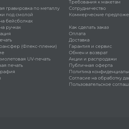
Требования к макетам
ая гравировка по металлу
Сотрудничество
ки под смолой
Коммерческие предложе
 на бейсболках
на ручках
Как сделать заказ
ация
Оплата
ечать
Доставка
рансфер (Флекс-пленки)
Гарантия и сервис
ие
Обмен и возврат
фиолетовая UV-печать
Акции и распродажи
ая печать
Публичная оферта
графия
Политика конфиденциаль
ы
Согласие на обработку да
Пользовательское согла