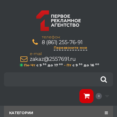
телефон:
8 (861) 255-76-91
Перезвоните мне
e-mail
zakaz@2557691.ru
30
00
30
00
Пн-Чт
c 9
до 17
- Пт
c 9
до 16
0
КАТЕГОРИИ