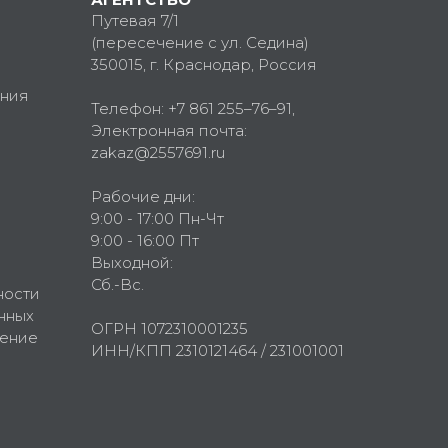
Путевая 7/1
(пересечение с ул. Седина)
350015
, г.
Краснодар, Россия
ния
Телефон:
+7 861 255–76–91
,
Электронная почта:
zakaz@2557691.ru
Рабочие дни:
9:00 - 17:00 Пн-Чт
9:00 - 16:00 Пт
Выходной:
Сб.-Вс.
ности
нных
ОГРН 1072310001235
шение
ИНН/КПП 2310121464 / 231001001