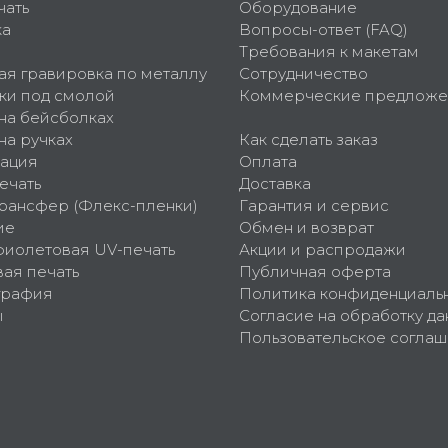
чать
Оборудование
ка
Вопросы-ответ (FAQ)
Требования к макетам
ая гравировка по металлу
Сотрудничество
ки под смолой
Коммерческие предложе
 на бейсболках
на ручках
Как сделать заказ
ация
Оплата
ечать
Доставка
рансфер (Флекс-пленки)
Гарантия и сервис
ие
Обмен и возврат
фиолетовая UV-печать
Акции и распродажи
ая печать
Публичная оферта
графия
Политика конфиденциаль
ы
Согласие на обработку да
Пользовательское согла