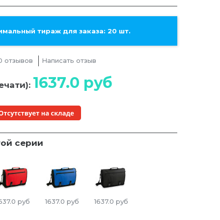
мальный тираж для заказа: 20 шт.
0 отзывов
Написать отзыв
1637.0
руб
ечати):
той серии
637.0
руб
1637.0
руб
1637.0
руб