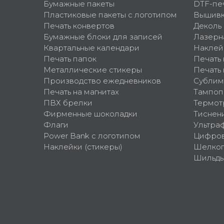
Бумажные пакеты
DTF-пе
Пластиковые пакеты с логотипом
Вышив
Печать конвертов
Деколь
Бумажные блоки для записей
Лазерн
Квартальные календари
Наклей
Печать папок
Печать
Металлические стикеры
Печать 
Производство ежедневников
Сублим
Печать на магнитах
Тампоп
ПВХ брелки
Термот
Фирменные шоколадки
Тиснен
Флаги
Ультра
Power Bank с логотипом
Цифров
Наклейки (стикеры)
Шелко
Шильд