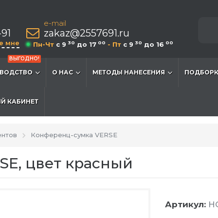
e-mail
-91
zakaz@2557691.ru
е мне
30
00
30
00
Пн-Чт
c 9
до 17
- Пт
c 9
до 16
ВЫГОДНО!
ВОДСТВО
О НАС
МЕТОДЫ НАНЕСЕНИЯ
ПОДБОРК
Й КАБИНЕТ
ентов
Конференц-сумка VERSE
SE, цвет красный
Артикул:
HG