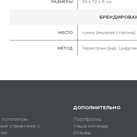
РАЗМЕРЫ
39 х 32 x 9 см
БРЕНДИРОВА
МЕСТО
сумка (лицевая сторона);
МЕТОД
Термотрансфер; Цифрово
ДОПОЛНИТЕЛЬНО
с логотипом
Портфолио
ные стаканчики с
Наша команда
пом
Отзывы