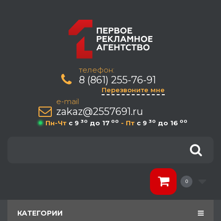
телефон:
8 (861) 255-76-91
Перезвоните мне
e-mail
zakaz@2557691.ru
30
00
30
00
Пн-Чт
c 9
до 17
- Пт
c 9
до 16
0
КАТЕГОРИИ